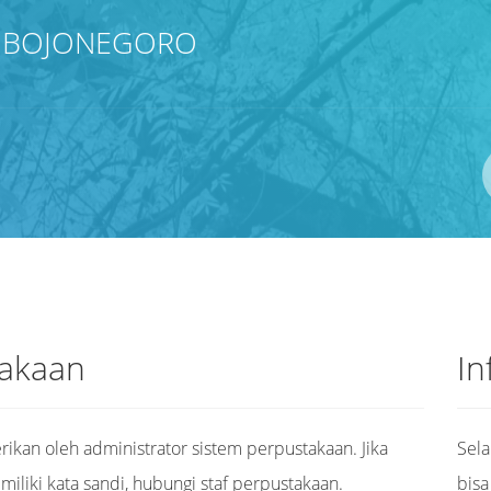
I BOJONEGORO
takaan
In
rikan oleh administrator sistem perpustakaan. Jika
Sela
iki kata sandi, hubungi staf perpustakaan.
bisa