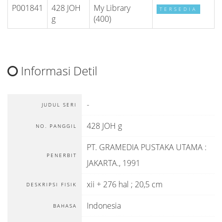
P001841
428 JOH
My Library
TERSEDIA
g
(400)
Informasi Detil
-
JUDUL SERI
428 JOH g
NO. PANGGIL
PT. GRAMEDIA PUSTAKA UTAMA
:
PENERBIT
JAKARTA
.,
1991
xii + 276 hal ; 20,5 cm
DESKRIPSI FISIK
Indonesia
BAHASA